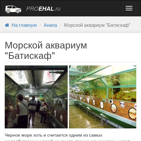
PRO
EHAL
.ru
Навиг
На главную
Анапа
Морской аквариум "Батискаф"
Морской аквариум
"Батискаф"
Черное море хоть и считается одним из самых