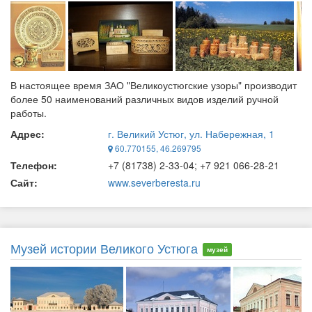
В настоящее время ЗАО "Великоустюгские узоры" производит
более 50 наименований различных видов изделий ручной
работы.
Адрес:
г. Великий Устюг, ул. Набережная, 1
60.770155, 46.269795
Телефон:
+7 (81738) 2-33-04; +7 921 066-28-21
Сайт:
www.severberesta.ru
Музей истории Великого Устюга
музей