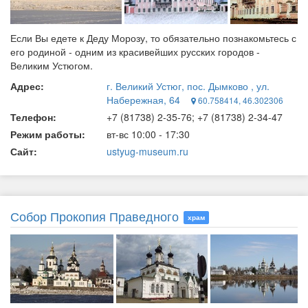
Если Вы едете к Деду Морозу, то обязательно познакомьтесь с
его родиной - одним из красивейших русских городов -
Великим Устюгом.
Адрес:
г. Великий Устюг, пос. Дымково , ул.
Набережная, 64
60.758414, 46.302306
Телефон:
+7 (81738) 2‑35-76; +7 (81738) 2‑34-47
Режим работы:
вт-вс 10:00 - 17:30
Сайт:
ustyug-museum.ru
Собор Прокопия Праведного
храм