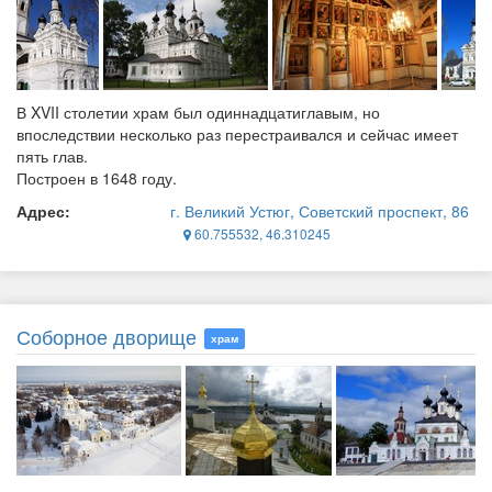
В XVII столетии храм был одиннадцатиглавым, но
впоследствии несколько раз перестраивался и сейчас имеет
пять глав.
Построен в 1648 году.
Адрес:
г. Великий Устюг, Советский проспект, 86
60.755532, 46.310245
Соборное дворище
храм