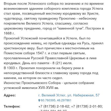
Вторым после Успенского собора по значению и по времени
возникновения зданием соборного комплекса города Устюга
стал храм, посвященный местному юродивому во Христе,
чудотворцу, святому праведному Прокопию - небесному
покровителю Великого Устюга, спасшему, согласно
церковному преданию, город от "каменной тучи". Построен в
1668 г.
Прокопий Устюжский почитавшийся в Устюге, был по
происхождению немец, но прибыв однажды на Русь, принял
христианскую веру. Был причислен к местночтимым на
Поместном соборе 1547 г. и стал первым святым,
прославленным Русской Православной Церковью в лике
юродивых. День его памяти - 8 (21) июля.
В 1303 г. Прокопия похоронили на берегу реки в
непосредственной близости к главному храму города под
камнем, на котором он часто сидел.
Иконостас Прокопьевского Собора - цельное собрание
устюжской живописи XVII-XVIII вв.
Адрес:
г. Великий Устюг, ул. Набережная, 57
60.760395, 46.297861
Телефон:
+7 (81738) 2-18-62; +7 (81738) 2-01-80;