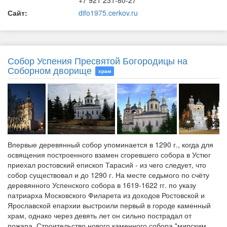
+7 921 231-80-27
Сайт:
difo1975.cerkov.ru
Собор Успения Пресвятой Богородицы на
Соборном дворище
храм
Впервые деревянный собор упоминается в 1290 г., когда для
освящения построенного взамен сгоревшего собора в Устюг
приехал ростовский епископ Тарасий - из чего следует, что
собор существовал и до 1290 г. На месте седьмого по счёту
деревянного Успенского собора в 1619-1622 гг. по указу
патриарха Московского Филарета из доходов Ростовской и
Ярославской епархии выстроили первый в городе каменный
храм, однако через девять лет он сильно пострадал от
пожара. Строительство нового каменного собора "мирским