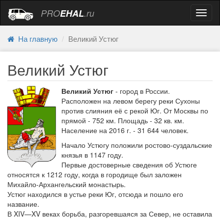
PRO
EHAL
.ru
Навиг
На главную
Великий Устюг
Великий Устюг
Великий Устюг
- город в России.
Расположен на левом берегу реки Сухоны
против слияния её с рекой Юг. От Москвы по
прямой - 752 км. Площадь - 32 кв. км.
Население на 2016 г. - 31 644 человек.
Начало Устюгу положили ростово-суздальские
князья в 1147 году.
Первые достоверные сведения об Устюге
относятся к 1212 году, когда в городище был заложен
Михайло-Архангельский монастырь.
Устюг находился в устье реки Юг, отсюда и пошло его
название.
В XIV—XV веках борьба, разгоревшаяся за Север, не оставила