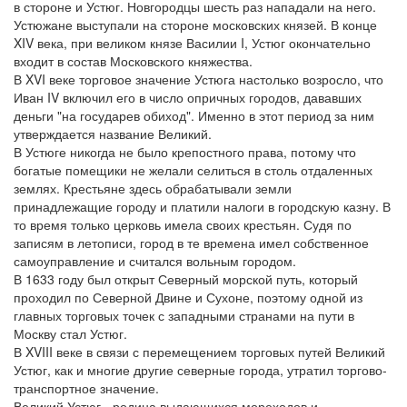
в стороне и Устюг. Новгородцы шесть раз нападали на него.
Устюжане выступали на стороне московских князей. В конце
XIV века, при великом князе Василии I, Устюг окончательно
входит в состав Московского княжества.
В XVI веке торговое значение Устюга настолько возросло, что
Иван IV включил его в число опричных городов, дававших
деньги "на государев обиход". Именно в этот период за ним
утверждается название Великий.
В Устюге никогда не было крепостного права, потому что
богатые помещики не желали селиться в столь отдаленных
землях. Крестьяне здесь обрабатывали земли
принадлежащие городу и платили налоги в городскую казну. В
то время только церковь имела своих крестьян. Судя по
записям в летописи, город в те времена имел собственное
самоуправление и считался вольным городом.
В 1633 году был открыт Северный морской путь, который
проходил по Северной Двине и Сухоне, поэтому одной из
главных торговых точек с западными странами на пути в
Москву стал Устюг.
В XVIII веке в связи с перемещением торговых путей Великий
Устюг, как и многие другие северные города, утратил торгово-
транспортное значение.
Великий Устюг - родина выдающихся мореходов и