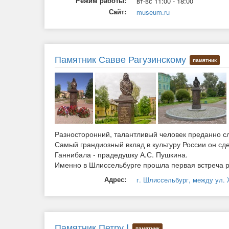
Режим работы:
вт-вс 11:00 - 18:00
Сайт:
museum.ru
Памятник Савве Рагузинскому
памятник
Разносторонний, талантливый человек преданно сл
Самый грандиозный вклад в культуру России он сд
Ганнибала - прадедушку А.С. Пушкина.
Именно в Шлиссельбурге прошла первая встреча ро
Адрес:
г. Шлиссельбург, между ул.
Памятник Петру I
памятник