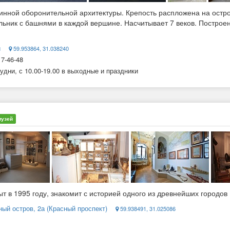
инной оборонительной архитектуры. Крепость распложена на остр
ольник с башнями в каждой вершине. Насчитывает 7 веков. Постро
й
59.953864, 31.038240
 7-46-48
 будни, с 10.00-19.00 в выходные и праздники
музей
т в 1995 году, знакомит с историей одного из древнейших городов 
ный остров, 2а (Красный проспект)
59.938491, 31.025086