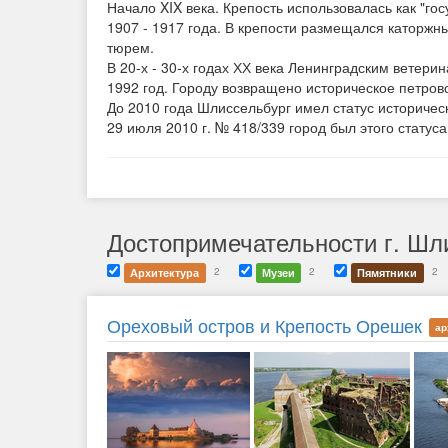
Начало XIX века. Крепость использовалась как "го
1907 - 1917 года. В крепости размещался каторжн
тюрем.
В 20-х - 30-х годах ХХ века Ленинградским ветери
1992 год. Городу возвращено историческое петров
До 2010 года Шлиссельбург имел статус историчес
29 июля 2010 г. № 418/339 город был этого статус
Достопримечательности г. Шл
2
2
2
Архитектура
Музеи
Пямятники
Ореховый остров и Крепость Орешек
ар