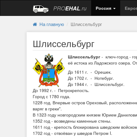
PRO
EHAL
.ru
Россия
Евро
На главную
Шлиссельбург
Шлиссельбург
Шлиссельбург
- ключ-город - г
её истока из Ладожского озера. От
До 1611 г. - Орешек.
До 1702 г. - Нотебург.
До 1944 г. - Шлиссельбург.
До 1992 г. - Петрокрепость.
Город с 1780 года.
1228 год. Впервые остров Ореховый, расположенны
варяг в греки".
В 1323 году новгородским князем Юрием Данилови
1352 год - возведены каменные стены.
1611 год - крепость блокирована шведским войском
1702 год - отвоёван у шведов Петром I.