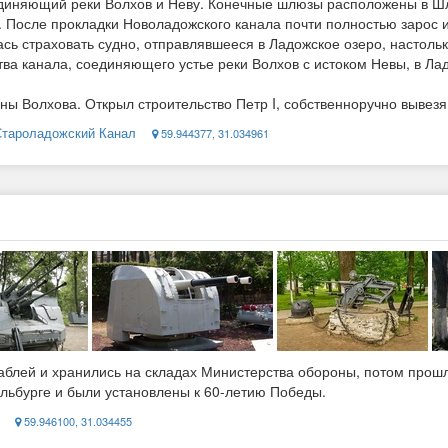
диняющий реки Волхов и Неву. Конечные шлюзы расположены в Шлис
 После прокладки Новоладожского канала почти полностью зарос и
ась страховать судно, отправлявшееся в Ладожское озеро, настоль
ства канала, соединяющего устье реки Волхов с истоком Невы, в Лад
ны Волхова. Открыл строительство Петр I, собственноручно вывезя 
 Староладожский Канал
59.944377, 31.034961
аблей и хранились на складах Министерства обороны, потом прош
льбурге и были установлены к 60-летию Победы.
59.946100, 31.034455