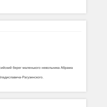
ссийский берег маленького невольника Абрама
Владиславича-Рагузинского.