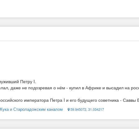
уживший Петру I.
елал, даже не подозревая о нём - купил в Африке и высадил на ро
ссийского императора Петра I и его будущего советника - Саввы 
 Жука и Староладожским каналом
59.945072, 31.034217