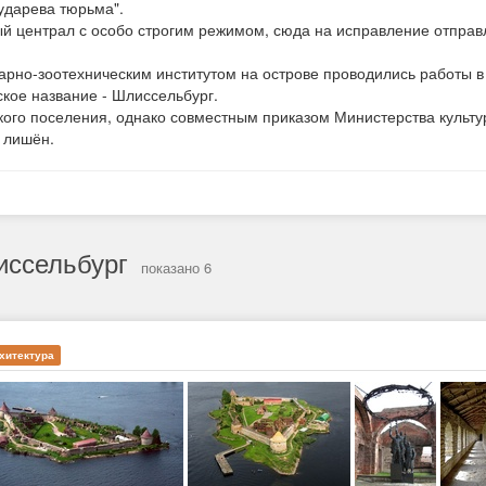
сударева тюрьма".
ый централ с особо строгим режимом, сюда на исправление отправ
нарно-зоотехническим институтом на острове проводились работы в
ское название - Шлиссельбург.
кого поселения, однако совместным приказом Министерства культу
а лишён.
иссельбург
показано 6
хитектура