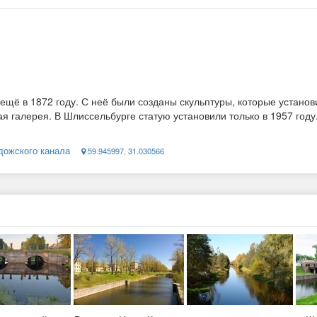
ещё в 1872 году. С неё были созданы скульптуры, которые установ
ая галерея. В Шлиссельбурге статую установили только в 1957 го
дожского канала
59.945997, 31.030566