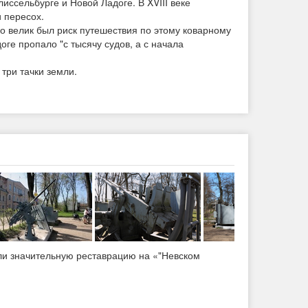
сельбурге и Новой Ладоге. В XVIII веке
 пересох.
ко велик был риск путешествия по этому коварному
оге пропало "с тысячу судов, а с начала
три тачки земли.
ли значительную реставрацию на «"Невском