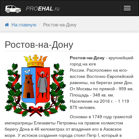
PRO
EHAL
.ru
Навиг
На главную
Ростов-на-Дону
Ростов-на-Дону
Ростов-на-Дону
- крупнейший
город на юге
России. Расположен на юго-
востоке Восточно-Европейской
равнины, на берегах реки Дон.
От Москвы по прямой - 959 км.
Площадь - 348 кв. км.
Население на 2016 г. - 1 119
875 человек.
Основан в 1749 году грамотой
императрицы Елизаветы Петровны на правом холмистом
берегу Дона в 46 километрах от впадения его в Азовское
море. У истоков создания города стоял Петр I, который в