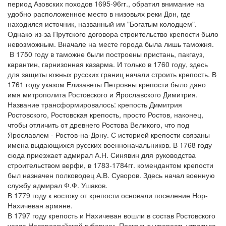
период Азовских походов 1695-96гг., обратил внимание на
удобно расположенное место в низовьях реки Дон, где
находился источник, названный им "Богатым колодцем".
Однако из-за Прутского договора строительство крепости было
невозможным. Вначале на месте города была лишь таможня.
В 1750 году в таможне были построены пристань, пакгауз,
карантин, гарнизонная казарма. И только в 1760 году, здесь
для защиты южных русских границ начали строить крепость. В
1761 году указом Елизаветы Петровны крепости было дано
имя митрополита Ростовского и Ярославского Димитрия.
Название трансформировалось: крепость Димитрия
Ростовского, Ростовская крепость, просто Ростов, наконец,
чтобы отличить от древнего Ростова Великого, что под
Ярославлем - Ростов-на-Дону. С историей крепости связаны
имена выдающихся русских военноначальников. В 1768 году
сюда приезжает адмирал А.Н. Синявин для руководства
строительством верфи, в 1783-1784гг. комендантом крепости
был назначен полководец А.В. Суворов. Здесь начал военную
службу адмирал Ф.Ф. Ушаков.
В 1779 году к востоку от крепости основали поселение Нор-
Нахичеван армяне.
В 1797 году крепость и Нахичеван вошли в состав Ростовского
уезда Новороссийской губернии. Поскольку крепость утратила