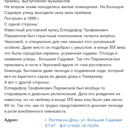
приёмы, выступления музыкантов.
На втором этаже находились жилые помещения. На Большую
Садовую улицу выходили окна зала приёмов.
Построен в 1899 г.
С одной стороны:
Известный ростовский купец Елпидифор Трофимович
Парамонов был страстным поклонником таланта актрисы
Черновой, и специально для нее заказал этот роскошный
особняк. Даже место он подобрал с умыслом: в конце XIX века
это была городская окраина, усаженная садами. Отсюда и
название улицы - Большая Садовая. Так что Парамонов мог
приезжать в гости к Черновой вдали от глаз ростовского
бомонда. Бытовала даже легенда о подземном ходе, который
вел из каретного сарая во дворе дома к Темернику.
А вот с другой стороны:
Елпидифор Трофимович Парамонов был вообще то
старовером и довольно религиозным. Дата его рождения не
известна, но по любому в конце IXX века ему было уже около
60-ти. Так что, как-то трудно представляется донская легенда
в роли влюбленного гимназиста.
Адрес:
г. Ростов-на-Дону, ул. Большая Садовая
27/47
47.219365, 39.702256