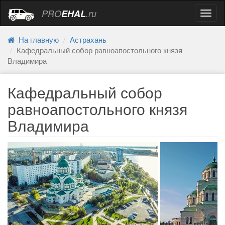
PRO
EHAL
.ru
Навиг
На главную
Астрахань
Кафедральный собор равноапостольного князя
Владимира
Кафедральный собор
равноапостольного князя
Владимира