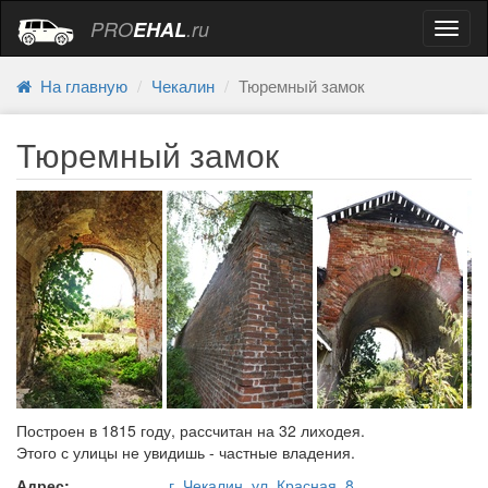
PRO
EHAL
.ru
Навиг
На главную
Чекалин
Тюремный замок
Тюремный замок
Построен в 1815 году, рассчитан на 32 лиходея.
Этого с улицы не увидишь - частные владения.
Адрес:
г. Чекалин, ул. Красная, 8