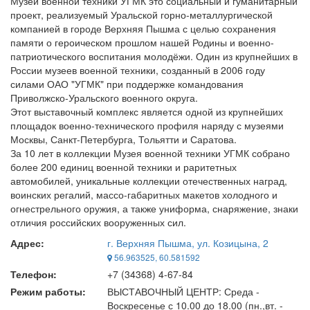
Музей военной техники УГМК это социальный и гуманитарный
проект, реализуемый Уральской горно-металлургической
компанией в городе Верхняя Пышма с целью сохранения
памяти о героическом прошлом нашей Родины и военно-
патриотического воспитания молодёжи. Один из крупнейших в
России музеев военной техники, созданный в 2006 году
силами ОАО "УГМК" при поддержке командования
Приволжско-Уральского военного округа.
Этот выставочный комплекс является одной из крупнейших
площадок военно-технического профиля наряду с музеями
Москвы, Санкт-Петербурга, Тольятти и Саратова.
За 10 лет в коллекции Музея военной техники УГМК собрано
более 200 единиц военной техники и раритетных
автомобилей, уникальные коллекции отечественных наград,
воинских регалий, массо-габаритных макетов холодного и
огнестрельного оружия, а также униформа, снаряжение, знаки
отличия российских вооруженных сил.
Адрес:
г. Верхняя Пышма, ул. Козицына, 2
56.963525, 60.581592
Телефон:
+7 (34368) 4-67-84
Режим работы:
ВЫСТАВОЧНЫЙ ЦЕНТР: Среда -
Воскресенье с 10.00 до 18.00 (пн.,вт. -