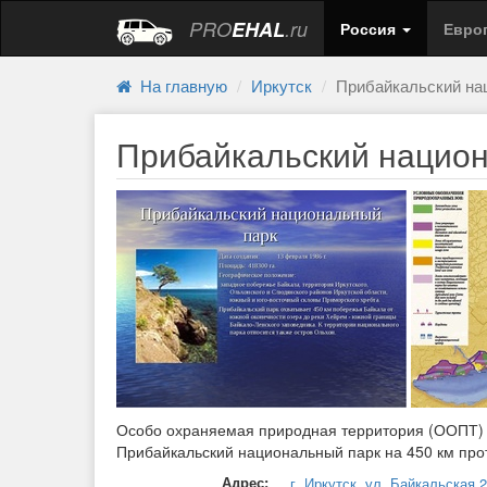
PRO
EHAL
.ru
Россия
Евро
На главную
Иркутск
Прибайкальский на
Прибайкальский нацио
Особо охраняемая природная территория (ООПТ) 
Прибайкальский национальный парк на 450 км про
Адрес:
г. Иркутск, ул. Байкальская 