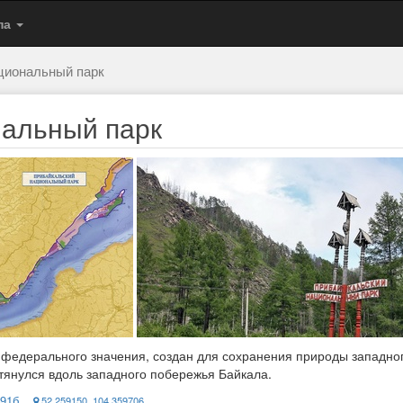
па
циональный парк
нальный парк
федерального значения, создан для сохранения природы западног
тянулся вдоль западного побережья Байкала.
291б
52.259150, 104.359706