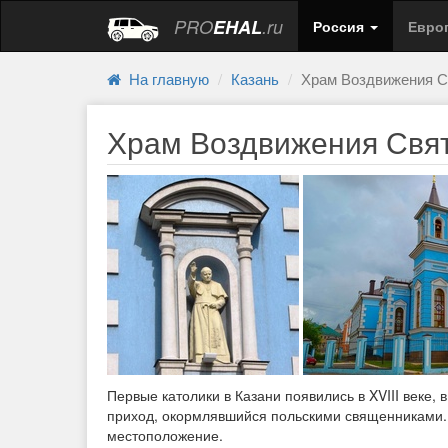
PRO
EHAL
.ru
Россия
Евро
На главную
Казань
Храм Воздвижения С
Храм Воздвижения Свят
Первые католики в Казани появились в XVIII веке,
приход, окормлявшийся польскими священниками. И
местоположение.