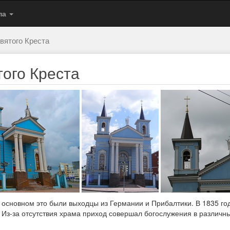
па
вятого Креста
ого Креста
 в основном это были выходцы из Германии и Прибалтики. В 1835 г
з-за отсутствия храма приход совершал богослужения в различны