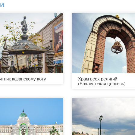
ни
тник казанскому коту
Храм всех религий
(Бахаистская церковь)