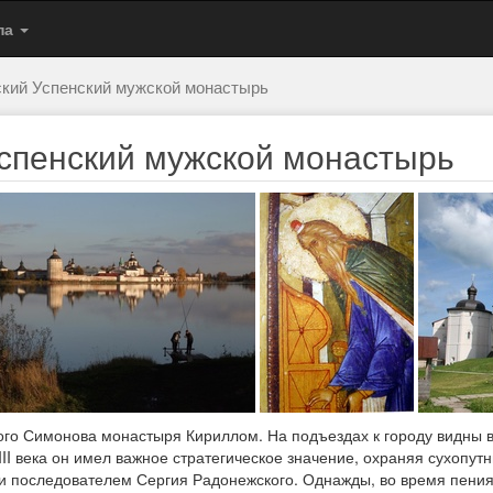
па
кий Успенский мужской монастырь
спенский мужской монастырь
кого Симонова монастыря Кириллом. На подъездах к городу видн
 века он имел важное стратегическое значение, охраняя сухопутны
 последователем Сергия Радонежского. Однажды, во время пения