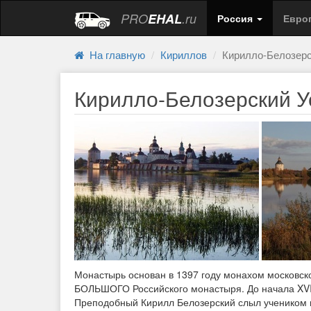
PRO
EHAL
.ru
Россия
Евро
На главную
Кириллов
Кирилло-Белозерс
Кирилло-Белозерский У
Монастырь основан в 1397 году монахом московс
БОЛЬШОГО Российского монастыря. До начала XVIII
Преподобный Кирилл Белозерский слыл учеником и