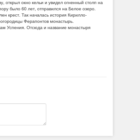
ву, открыл окно кельи и увидел огненный столп на
пору было 60 лет, отправился на Белое озеро.
лен крест. Так началась история Кирилло-
 Богородицы Ферапонтов монастырь.
храм Успения. Отсюда и название монастыря