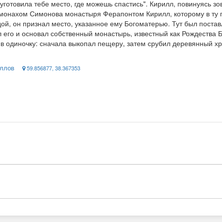
уготовила тебе место, где можешь спастись". Кирилл, повинуясь зо
 с монахом Симонова монастыря Ферапонтом Кирилл, которому в ту 
ой, он признал место, указанное ему Богоматерью. Тут был постав
л его и основал собственный монастырь, известный как Рождества
, в одиночку: сначала выкопал пещеру, затем срубил деревянный 
иллов
59.856877, 38.367353