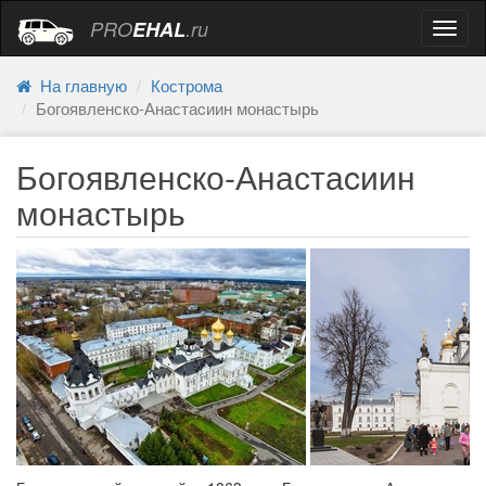
PRO
EHAL
.ru
Навиг
На главную
Кострома
Богоявленско-Анастаcиин монастырь
Богоявленско-Анастаcиин
монастырь