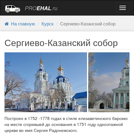
PRO
EHAL
.ru
Навиг
На главную
Курск
Сергиево-Казанский собор
Сергиево-Казанский собор
Построен в 1752 -1778 годах в стиле елизаветинского барокко
на месте сгоревшей до основания в 1751 году одноэтажной
церкви во имя Сергия Радонежского.