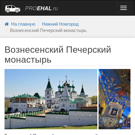
PRO
EHAL
.ru
Навиг
На главную
Нижний Новгород
Вознесенский Печерский монастырь
Вознесенский Печерский
монастырь