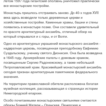
Летом 1597 года гигантский оползень уничтожил практически
все монастырские постройки.
Монастырь пришлось отстраивать заново. До 40-х годов XVII
века здесь возводили только деревянные церкви и
хозяйственные постройки. Каменные храмы, башни и стены
появились в монастыре позже. Они составили удивительный
по красоте архитектурный ансамбль, отличный обзор на
который открывался и с горы, и от Волги.
Одно из архитектурных украшений монастырского ансамбля -
надвратная церковь, посвященная преподобному Евфимию
Суздальскому, ученику святого Дионисия. Она была возведена
в 1645 году, Архиерейские палаты с домовым храмом,
посвященным Сергию Радонежскому, а также небольшой
Петропавловский храм. Красивейший монастырский ансамбль
сегодня признан архитектурным памятником федерального
значения.
На территории православной обители расположена богатая
музейная коллекция, рассказывающая о страницах истории
Нижегородской епархии.
Особо почитаемыми монастырскими святынями считаются
образы Божией Матери – Оранская, Печерская и