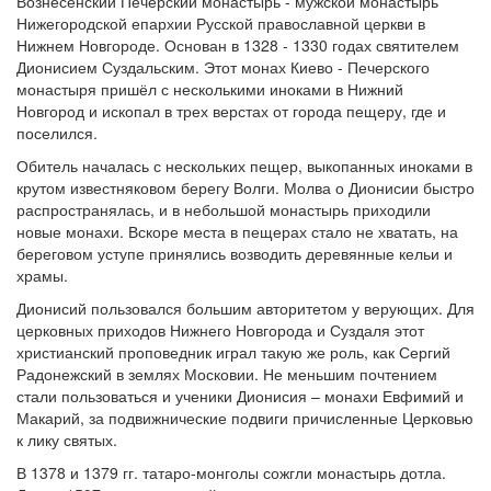
Вознесенский Печерский монастырь - мужской монастырь
Нижегородской епархии Русской православной церкви в
Нижнем Новгороде. Основан в 1328 - 1330 годах святителем
Дионисием Суздальским. Этот монах Киево - Печерского
монастыря пришёл с несколькими иноками в Нижний
Новгород и ископал в трех верстах от города пещеру, где и
поселился.
Обитель началась с нескольких пещер, выкопанных иноками в
крутом известняковом берегу Волги. Молва о Дионисии быстро
распространялась, и в небольшой монастырь приходили
новые монахи. Вскоре места в пещерах стало не хватать, на
береговом уступе принялись возводить деревянные кельи и
храмы.
Дионисий пользовался большим авторитетом у верующих. Для
церковных приходов Нижнего Новгорода и Суздаля этот
христианский проповедник играл такую же роль, как Сергий
Радонежский в землях Московии. Не меньшим почтением
стали пользоваться и ученики Дионисия – монахи Евфимий и
Макарий, за подвижнические подвиги причисленные Церковью
к лику святых.
В 1378 и 1379 гг. татаро-монголы сожгли монастырь дотла.