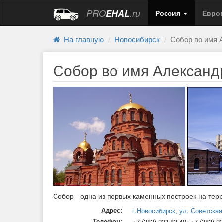
PRO
EHAL
.ru
Россия
Евро
На главную
Новосибирск
Собор во имя 
Собор во имя Александ
Собор - одна из первых каменных построек на тер
Адрес:
г.Новосибирск, ул. Советская
Телефон:
+7 (383) 223-83-49; +7 (383) 2