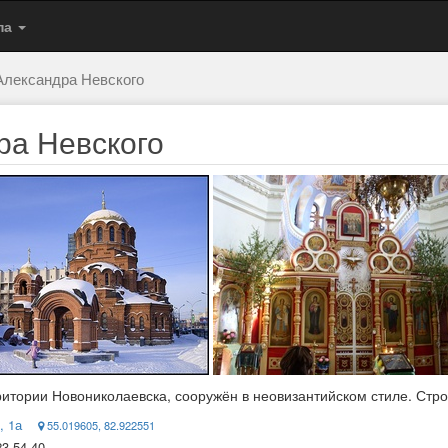
па
Александра Невского
ра Невского
ритории Новониколаевска, сооружён в неовизантийском стиле. Стро
, 1а
55.019605, 82.922551
23-54-40