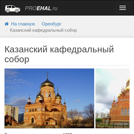
PRO
EHAL
.ru
Навиг
На главную
Оренбург
Казанский кафедральный собор
Казанский кафедральный
собор