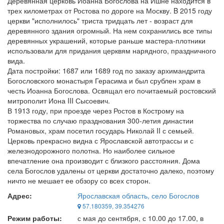
Деревянная церковь Иоанна Богослова на Ишне находится в
трех километрах от Ростова по дороге на Москву. B 2015 году
церкви "исполнилось" триста тридцать лет - возраст для
деревянного здания огромный. На нем сохранились все типы
деревянных украшений, которые раньше мастера-плотники
использовали для придания церквям нарядного, праздничного
вида.
Дата постройки: 1687 или 1689 год по заказу архимандрита
Богословского монастыря Герасима и был срублен храм в
честь Иоанна Богослова. Освящал его почитаемый ростовский
митрополит Иона III Сысоевич.
В 1913 году, при проезде через Ростов в Кострому на
торжества по случаю празднования 300-летия династии
Романовых, храм посетил государь Николай II с семьей.
Церковь прекрасно видна с Ярославской автотрассы и с
железнодорожного полотна. Но наиболее сильное
впечатление она производит с близкого расстояния. Дома
села Богослов удалены от церкви достаточно далеко, поэтому
ничто не мешает ее обзору со всех сторон.
Адрес:
Ярославская область, село Богослов
57.180359, 39.354276
Режим работы:
с мая до сентября, с 10.00 до 17.00, в