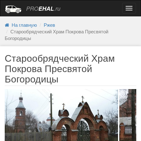
PRO
EHAL
.ru
Навиг
На главную
Ржев
Старообрядческий Храм Покрова Пресвятой
Богородицы
Старообрядческий Храм
Покрова Пресвятой
Богородицы