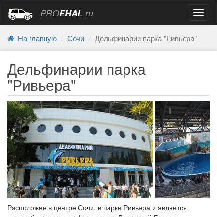
PRO
EHAL
.ru
Навиг
На главную
Сочи
Дельфинарии парка "Ривьера"
Дельфинарии парка
"Ривьера"
Расположен в центре Сочи, в парке Ривьера и является