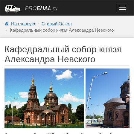
PRO
EHAL
.ru
Навиг
На главную
Старый Оскол
Кафедральный собор князя Александра Невского
Кафедральный собор князя
Александра Невского