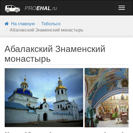
PRO
EHAL
.ru
Навиг
На главную
Тобольск
Абалакский Знаменский монастырь
Абалакский Знаменский
монастырь