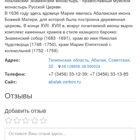
Абалакский Знаменский монастырь - православный мужской
монастырь Русской Церкви.
В 1636 году здесь вдовице Марии явилась Абалакская икона
Божией Матери, для которой была построена деревянная
церковь. В конце XVII -XVIII в. вокруг почитаемой иконы вырос
комплекс каменных храмов в стиле казацкого барокко:
Знаменский собор (1683 -1691), храм во имя Николая
Чудотворца (1748 -1750), храм Марии Египетской с
колокольней (1752 -1759).
Адрес:
Тюменская область, Абалак, Советская,
32
58.128858, 68.590024
Телефон:
+7 (3456) 33-12-39; +7 (3456) 33-13-85
Сайт:
abalak.cerkov.ru
Отзывы
Добавить отзыв