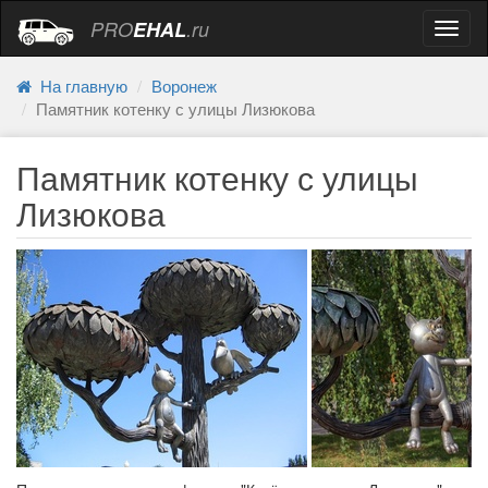
PRO
EHAL
.ru
Навиг
На главную
Воронеж
Памятник котенку с улицы Лизюкова
Памятник котенку с улицы
Лизюкова