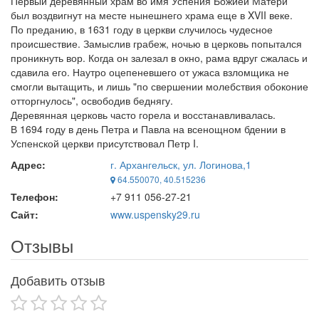
Первый деревянный храм во имя Успения Божией Матери
был воздвигнут на месте нынешнего храма еще в XVII веке.
По преданию, в 1631 году в церкви случилось чудесное
происшествие. Замыслив грабеж, ночью в церковь попытался
проникнуть вор. Когда он залезал в окно, рама вдруг сжалась и
сдавила его. Наутро оцепеневшего от ужаса взломщика не
смогли вытащить, и лишь "по свершении молебствия обоконие
отторгнулось", освободив беднягу.
Деревянная церковь часто горела и восстанавливалась.
В 1694 году в день Петра и Павла на всенощном бдении в
Успенской церкви присутствовал Петр I.
Адрес:
г. Архангельск, ул. Логинова,1
64.550070, 40.515236
Телефон:
+7 911 056-27-21
Сайт:
www.uspensky29.ru
Отзывы
Добавить отзыв