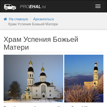
PRO
EHAL
.ru
Навиг
На главную
Архангельск
Храм Успения Божьей Матери
Храм Успения Божьей
Матери