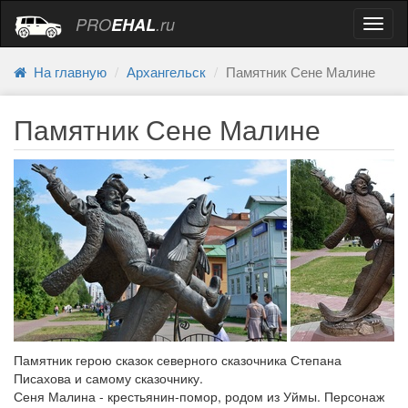
PRO
EHAL
.ru
Навиг
На главную
Архангельск
Памятник Сене Малине
Памятник Сене Малине
Памятник герою сказок северного сказочника Степана
Писахова и самому сказочнику.
Сеня Малина - крестьянин-помор, родом из Уймы. Персонаж