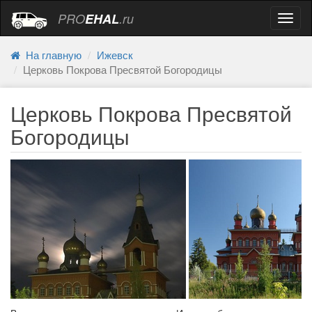
PRO
EHAL
.ru
Навиг
На главную
Ижевск
Церковь Покрова Пресвятой Богородицы
Церковь Покрова Пресвятой
Богородицы