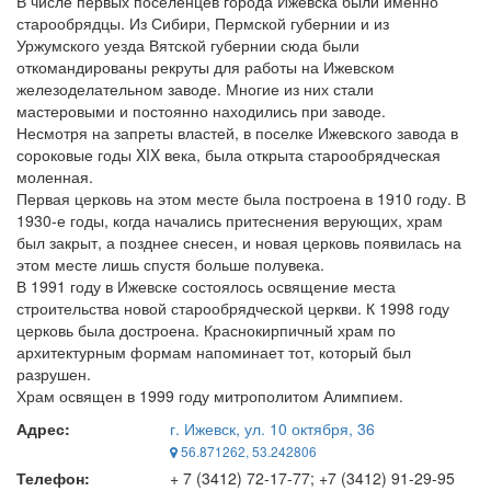
В числе первых поселенцев города Ижевска были именно
старообрядцы. Из Сибири, Пермской губернии и из
Уржумского уезда Вятской губернии сюда были
откомандированы рекруты для работы на Ижевском
железоделательном заводе. Многие из них стали
мастеровыми и постоянно находились при заводе.
Несмотря на запреты властей, в поселке Ижевского завода в
сороковые годы XIX века, была открыта старообрядческая
моленная.
Первая церковь на этом месте была построена в 1910 году. В
1930-е годы, когда начались притеснения верующих, храм
был закрыт, а позднее снесен, и новая церковь появилась на
этом месте лишь спустя больше полувека.
В 1991 году в Ижевске состоялось освящение места
строительства новой старообрядческой церкви. К 1998 году
церковь была достроена. Краснокирпичный храм по
архитектурным формам напоминает тот, который был
разрушен.
Храм освящен в 1999 году митрополитом Алимпием.
Адрес:
г. Ижевск, ул. 10 октября, 36
56.871262, 53.242806
Телефон:
+ 7 (3412) 72-17-77; +7 (3412) 91-29-95