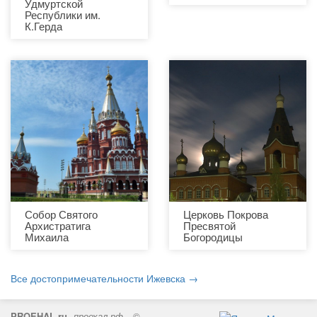
Удмуртской
Республики им.
К.Герда
Собор Святого
Церковь Покрова
Архистратига
Пресвятой
Михаила
Богородицы
Все достопримечательности Ижевска →
PROEHAL.ru
проехал.рф
©