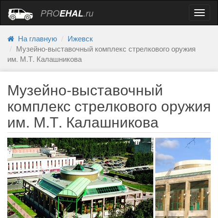
PRO
EHAL
.ru
Навиг
На главную
Ижевск
Музейно-выставочный комплекс стрелкового оружия
им. М.Т. Калашникова
Музейно-выставочный
комплекс стрелкового оружия
им. М.Т. Калашникова