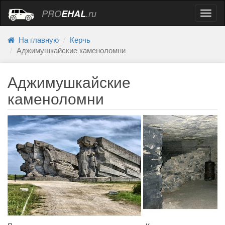
PRO
EHAL
.ru
Навиг
На главную
Керчь
Аджимушкайские каменоломни
Аджимушкайские
каменоломни