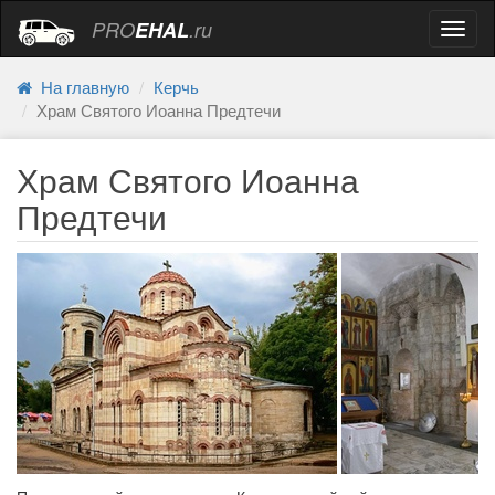
PRO
EHAL
.ru
Навиг
На главную
Керчь
Храм Святого Иоанна Предтечи
Храм Святого Иоанна
Предтечи