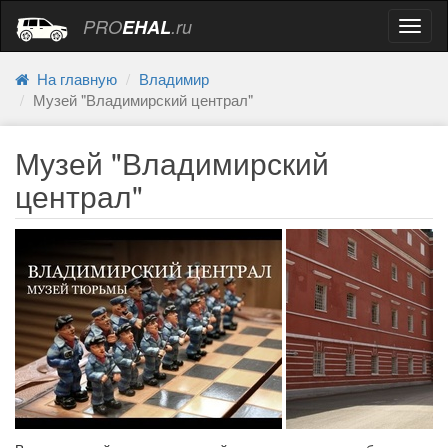
PRO
EHAL
.ru
Навиг
На главную
Владимир
Музей "Владимирский централ"
Музей "Владимирский
централ"