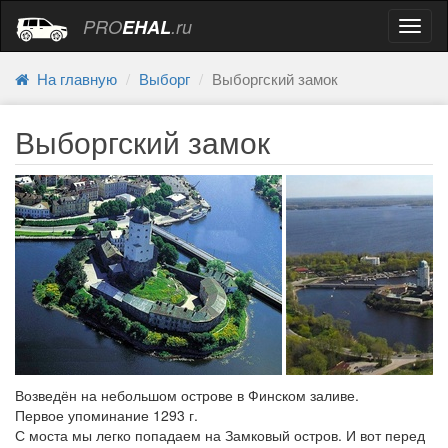
PRO
EHAL
.ru
Навиг
На главную
Выборг
Выборгский замок
Выборгский замок
Возведён на небольшом острове в Финском заливе.
Первое упоминание 1293 г.
С моста мы легко попадаем на Замковый остров. И вот перед