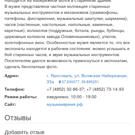
Находится на набережной Волги в старинном здании.
В музее представлена частная коллекция старинных
музыкальных инструментов и механизмов (граммофоны,
патефоны, фисгармонии, музыкальные шкатулки, шарманка),
часов (настенные, настольные, напольные, каминные,
каретные), колоколов (поддужные, ботала, рынды, бубенцы,
церковные колокола завода Оловянишниковых), утюгов,
золотофонных икон. Особенностью музея является то, что все
экспонаты находятся в рабочем состоянии: можно услышать и
бой старинных часов, и звуки музыкальных инструментов.
Посетителям дается возможность прикоснуться к экспонатам,
сделать бесплатные фото.
Адрес:
г. Ярославль, ул. Волжская Набережная,
33а
57.630077, 39.895251
Телефон:
+7 (4852) 32-86-37; +7 (4852) 73-14-93
Режим работы:
ежедневно, 10:00 - 19:00
Сайт:
музыкаивремя.рф
Отзывы
Добавить отзыв