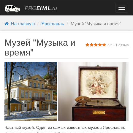
PRO
EHAL
.ru
Навиг
На главную
Ярославль
Музей "Музыка и время"
Музей "Музыка и
5
/5 -
1
отзыв
время"
Частный музей. Один из самых известных музеев Ярославля.