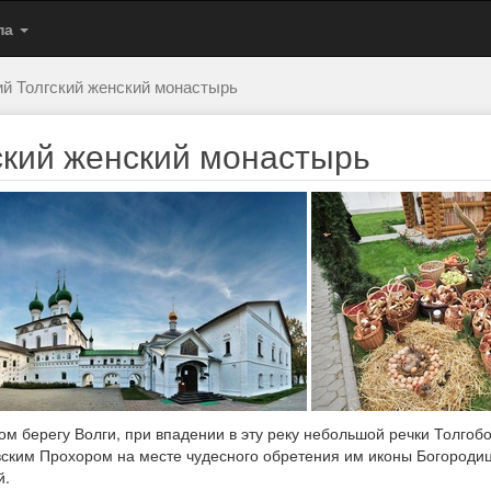
па
й Толгский женский монастырь
ский женский монастырь
м берегу Волги, при впадении в эту реку небольшой речки Толгобо
вским Прохором на месте чудесного обретения им иконы Богородицы
й.