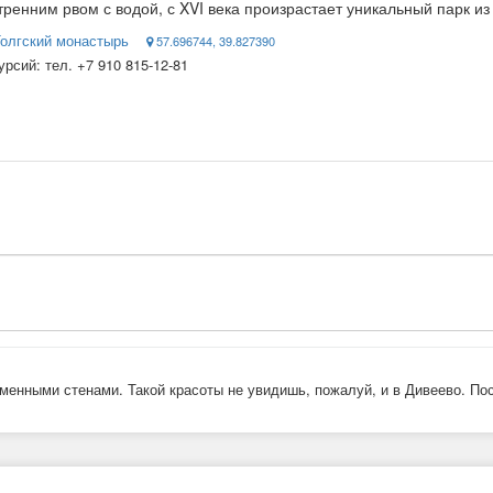
енним рвом с водой, с XVI века произрастает уникальный парк из 
 Толгский монастырь
57.696744, 39.827390
курсий: тел. +7 910 815-12-81
менными стенами. Такой красоты не увидишь, пожалуй, и в Дивеево. Пос