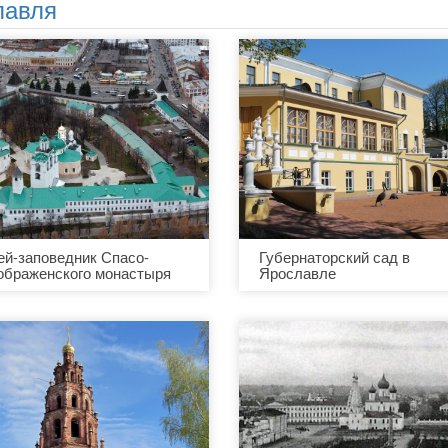
лавля
ей-заповедник Спасо-
Губернаторский сад в
ображенского монастыря
Ярославле