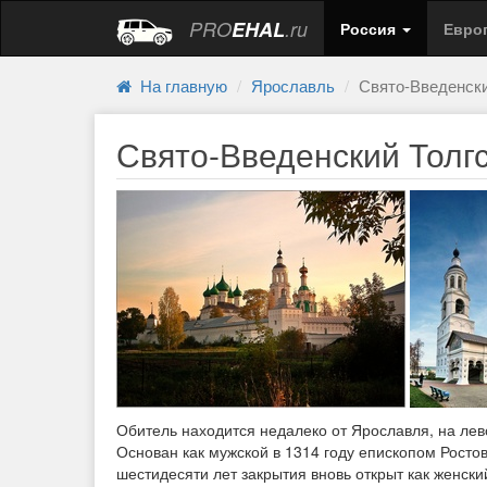
PRO
EHAL
.ru
Россия
Евро
На главную
Ярославль
Свято-Введенски
Свято-Введенский Толг
Обитель находится недалеко от Ярославля, на лево
Основан как мужской в 1314 году епископом Росто
шестидесяти лет закрытия вновь открыт как женски