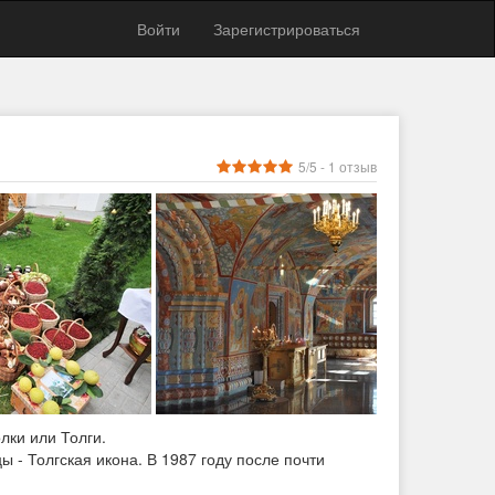
Войти
Зарегистрироваться
5
/5 -
1
отзыв
лки или Толги.
 - Толгская икона. В 1987 году после почти