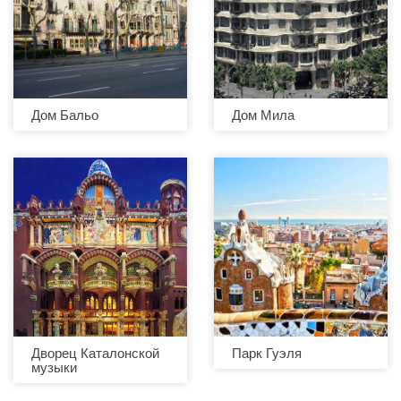
Дом Бальо
Дом Мила
Дворец Каталонской
Парк Гуэля
музыки