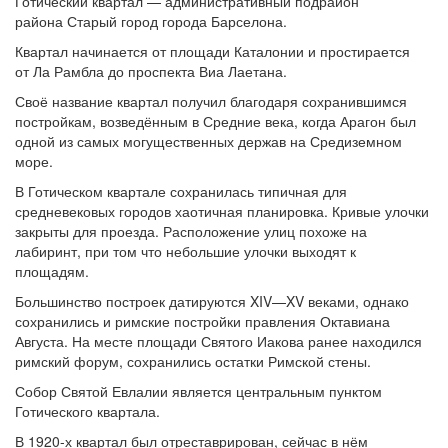
Готический квартал — административный подрайон
района Старый город города Барселона.
Квартал начинается от площади Каталонии и простирается
от Ла Рамбла до проспекта Виа Лаетана.
Своё название квартал получил благодаря сохранившимся
постройкам, возведённым в Средние века, когда Арагон был
одной из самых могущественных держав на Средиземном
море.
В Готическом квартале сохранилась типичная для
средневековых городов хаотичная планировка. Кривые улочки
закрыты для проезда. Расположение улиц похоже на
лабиринт, при том что небольшие улочки выходят к
площадям.
Большинство построек датируются XIV—XV веками, однако
сохранились и римские постройки правления Октавиана
Августа. На месте площади Святого Иакова ранее находился
римский форум, сохранились остатки Римской стены.
Собор Святой Евлалии является центральным пунктом
Готического квартала.
В 1920-х квартал был отреставрирован, сейчас в нём