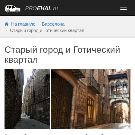
PRO
EHAL
.ru
Навиг
На главную
Барселона
Старый город и Готический квартал
Старый город и Готический
квартал