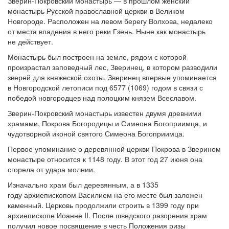
Зверин-Покровский монастырь — в прошлом женский
монастырь Русской православной церкви в Великом
Новгороде. Расположен на левом берегу Волхова, недалеко
от места впадения в него реки Гзень. Ныне как монастырь
не действует.
Монастырь был построен на земле, рядом с которой
произрастал заповедный лес, Зверинец, в котором разводили
зверей для княжеской охоты. Зверинец впервые упоминается
в Новгородской летописи под 6577 (1069) годом в связи с
победой новгородцев над полоцким князем Всеславом.
Зверин-Покровский монастырь известен двумя древними
храмами, Покрова Богородицы и Симеона Богоприимца, и
чудотворной иконой святого Симеона Богоприимца.
Первое упоминание о деревянной церкви Покрова в Зверином
монастыре относится к 1148 году. В этот год 27 июня она
сгорела от удара молнии.
Изначально храм был деревянным, а в 1335
году архиепископом Василием на его месте был заложен
каменный. Церковь продолжили строить в 1399 году при
архиепископе Иоанне II. После шведского разорения храм
получил новое посвящение в честь Положения ризы