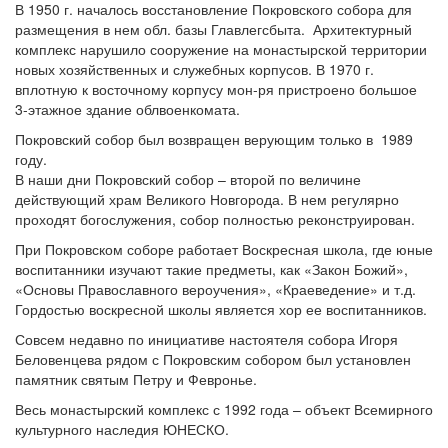
В 1950 г. началось восстановление Покровского собора для
размещения в нем обл. базы Главлегсбыта. Архитектурный
комплекс нарушило сооружение на монастырской территории
новых хозяйственных и служебных корпусов. В 1970 г.
вплотную к восточному корпусу мон-ря пристроено большое
3-этажное здание облвоенкомата.
Покровский собор был возвращен верующим только в 1989
году.
В наши дни Покровский собор – второй по величине
действующий храм Великого Новгорода. В нем регулярно
проходят богослужения, собор полностью реконструирован.
При Покровском соборе работает Воскресная школа, где юные
воспитанники изучают такие предметы, как «Закон Божий»,
«Основы Православного вероучения», «Краеведение» и т.д.
Гордостью воскресной школы является хор ее воспитанников.
Совсем недавно по инициативе настоятеля собора Игоря
Беловенцева рядом с Покровским собором был установлен
памятник святым Петру и Февронье.
Весь монастырский комплекс с 1992 года – объект Всемирного
культурного наследия ЮНЕСКО.