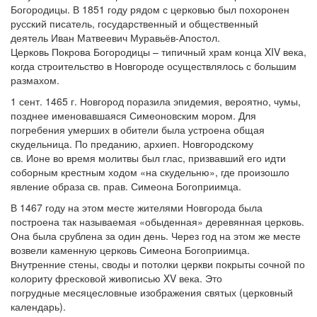
Богородицы. В 1851 году рядом с церковью был похоронен
русский писатель, государственный и общественный
деятель Иван Матвеевич Муравьёв-Апостол.
Церковь Покрова Богородицы – типичный храм конца XIV века,
когда строительство в Новгороде осуществлялось с большим
размахом.
1 сент. 1465 г. Новгород поразила эпидемия, вероятно, чумы,
позднее именовавшаяся Симеоновским мором. Для
погребения умерших в обители была устроена общая
скудельница. По преданию, архиеп. Новгородскому
св. Ионе во время молитвы был глас, призвавший его идти
соборным крестным ходом «на скудельню», где произошло
явление образа св. прав. Симеона Богоприимца.
В 1467 году на этом месте жителями Новгорода была
построена так называемая «обыденная» деревянная церковь.
Она была срублена за один день. Через год на этом же месте
возвели каменную церковь Симеона Богоприимца.
Внутренние стены, своды и потолки церкви покрыты сочной по
колориту фресковой живописью XV века. Это
погрудные месяцесловные изображения святых (церковный
календарь).