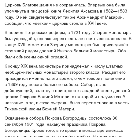
Церковь Благовещания не сохранилась. Впервые она была
упомянута в писцовой книге Леонтия Аксакова в 1582—1583
году. О ней свидетельствует так же Архимандрит Макарий,
сообщая, что «ветхая» церковь стояла в XVII веке.
В период Петровских реформ, в 1721 году, Зверин монастырь
был упразднён, однако через шесть лет опять восстановлен. В
конце XVIII столетия к Зверину монастырю был присоединён
стоявший рядом древний Николо-Бельский монастырь. Оба
были обнесены одной оградой.
К концу XIX века монастырь принадлежал к числу штатных
необщежительных монастырей второго класса. Расцвет его
приходится именно на это время, о чём говорит появление
в 1899 году нового большого собора. Собор, ныне
действующий, вплотную пристроен к западной стене древней
церкви Покрова Божией Матери, от которой и получил своё
название, а та, в свою очередь, была переименована в честь
Тихвинской иконы Божией Матери.
Освящение собора Покрова Богородицы состоялось 30
сентября 1901 года, накануне праздника Покрова
Богородицы. Кроме того, в то время в монастыре имелась
колокольня, стоявшая на четырёх столбах. На колокольне —