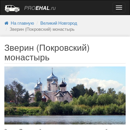
PRO
EHAL
.ru
Навиг
На главную
Великий Новгород
Зверин (Покровский) монастырь
Зверин (Покровский)
монастырь