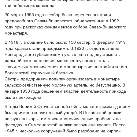
три небольших колокола.
20 марта 1995 года в собор были перенесены мощи
преподобного Саввы Вишерского, обнаруженные в 1992
году при раскопках фундаментов собора Савво-Вишерского
монастыря.
В 1918 г. в общине было около 150 сестер. 3 февраля 1919
года храмы стали приходскими. В 1920 г. отдел юстиции
Новгородского губисполкома указал «на недопустимость
дальнейшего оставления монашествующих в столь
значительном количестве» и монастырские постройки занял
Бологовский караульный батальон.
Сёстры предприняли попытку организовать в монастыре
сельскохозяйственную молочную артель, но безуспешно. В
январе 1930 года решением властей деятельность прихода
была прекращена.
В годы Великой Отечественной войны монастырским зданиям
был причинен значительный ущерб. В Покровской церкви
разрушены хоры, имелись многочисленные пробоины на
фасадах, в Симеоновской церкви разрушена кровля. После
1945 г. несколько сооружений было разобрано на кирпич.