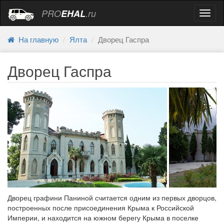
PRO
EHAL
.ru
Навиг
На главную
Ялта
Дворец Гаспра
Дворец Гаспра
Дворец графини Паниной считается одним из первых дворцов,
построенных после присоединения Крыма к Российской
Империи, и находится на южном берегу Крыма в поселке