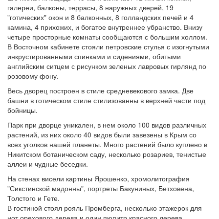
галереи, балконы, террасы, 8 наружных дверей, 19
"готических" окон и 8 балконных, 8 голландских печей и 4
камина, 4 прихожих, и богатое внутреннее убранство. Внизу
четыре просторные комнаты сообщаются с большим холлом.
В Восточном кабинете стояли петровские стулья с изогнутыми
инкрустированными спинками и сидениями, обитыми
английским ситцем с рисунком зеленых лавровых гирлянд по
розовому фону.
Весь дворец построен в стиле средневекового замка. Две
башни в готическом стиле стилизованны в верхней части под
бойницы.
Парк при дворце уникален, в нем около 100 видов различных
растений, из них около 40 видов были завезены в Крым со
всех уголков нашей планеты. Много растений было куплено в
Никитском ботаническом саду, несколько розариев, тенистые
аллеи и чудные беседки.
На стенах висели картины Ярошенко, хромолитография
"Сикстинской мадонны", портреты Бакуниных, Бетховена,
Толстого и Гете.
В гостиной стоял рояль Промберга, несколько этажерок для
нот орехового дерева и один пюпитр красного дерева.