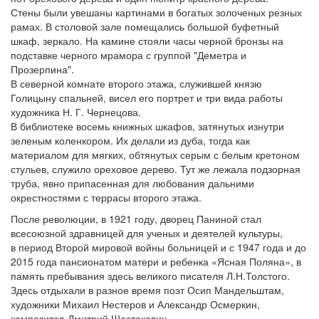
Стены были увешаны картинами в богатых золоченых резных
рамах. В столовой зале помещались большой буфетный
шкаф, зеркало. На камине стояли часы черной бронзы на
подставке черного мрамора с группой "Деметра и
Прозерпина".
В северной комнате второго этажа, служившей князю
Голицыну спальней, висел его портрет и три вида работы
художника Н. Г. Чернецова.
В библиотеке восемь книжных шкафов, затянутых изнутри
зеленым коленкором. Их делали из дуба, тогда как
материалом для мягких, обтянутых серым с белым кретоном
стульев, служило ореховое дерево. Тут же лежала подзорная
труба, явно припасенная для любования дальними
окрестностями с террасы второго этажа.
После революции, в 1921 году, дворец Паниной стал
всесоюзной здравницей для ученых и деятелей культуры,
в период Второй мировой войны больницей и с 1947 года и до
2015 года пансионатом матери и ребенка «Ясная Поляна», в
память пребывания здесь великого писателя Л.Н.Толстого.
Здесь отдыхали в разное время поэт Осип Мандельштам,
художники Михаил Нестеров и Александр Осмеркин,
композитор Дмитрий Шостакович.