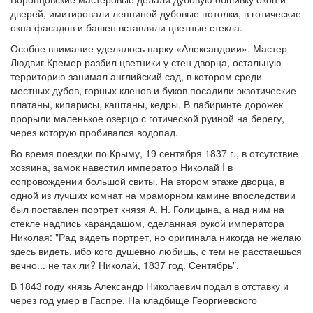
дверей, имитировали лепниной дубовые потолки, в готические
окна фасадов и башен вставляли цветные стекла.
Особое внимание уделялось парку «Александрии». Мастер
Людвиг Кремер разбил цветники у стен дворца, остальную
территорию занимал английский сад, в котором среди
местных дубов, горных кленов и буков посадили экзотические
платаны, кипарисы, каштаны, кедры. В лабиринте дорожек
прорыли маленькое озерцо с готической руиной на берегу,
через которую пробивался водопад.
Во время поездки по Крыму, 19 сентября 1837 г., в отсутствие
хозяина, замок навестил император Николай I в
сопровождении большой свиты. На втором этаже дворца, в
одной из лучших комнат на мраморном камине впоследствии
был поставлен портрет князя А. Н. Голицына, а над ним на
стекле надпись карандашом, сделанная рукой императора
Николая: "Рад видеть портрет, но оригинала никогда не желаю
здесь видеть, ибо кого душевно любишь, с тем не расстаешься
вечно... не так ли? Николай, 1837 год. Сентябрь".
В 1843 году князь Александр Николаевич подал в отставку и
через год умер в Гаспре. На кладбище Георгиевского