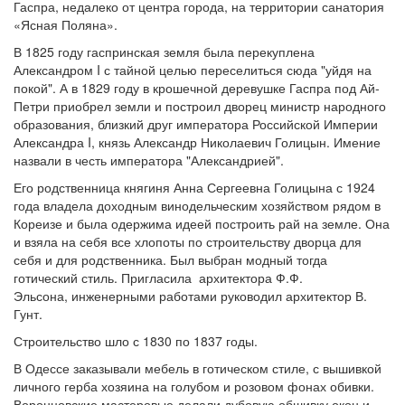
Гаспра, недалеко от центра города, на территории санатория
«Ясная Поляна».
В 1825 году гаспринская земля была перекуплена
Александром I с тайной целью переселиться сюда "уйдя на
покой". А в 1829 году в крошечной деревушке Гаспра под Ай-
Петри приобрел земли и построил дворец министр народного
образования, близкий друг императора Российской Империи
Александра I, князь Александр Николаевич Голицын. Имение
назвали в честь императора "Александрией".
Его родственница княгиня Анна Сергеевна Голицына с 1924
года владела доходным винодельческим хозяйством рядом в
Кореизе и была одержима идеей построить рай на земле. Она
и взяла на себя все хлопоты по строительству дворца для
себя и для родственника. Был выбран модный тогда
готический стиль. Пригласила архитектора Ф.Ф.
Эльсона, инженерными работами руководил архитектор В.
Гунт.
Строительство шло с 1830 по 1837 годы.
В Одессе заказывали мебель в готическом стиле, с вышивкой
личного герба хозяина на голубом и розовом фонах обивки.
Воронцовские мастеровые делали дубовую обшивку окон и