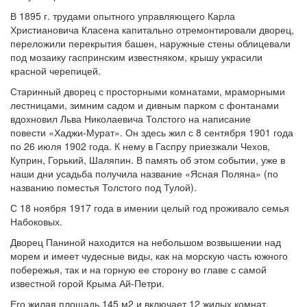
В 1895 г. трудами опытного управляющего Карла
Христиановича Класена капитально отремонтировали дворец,
переложили перекрытия башен, наружные стены облицевали
под мозаику гаспринским известняком, крышу украсили
красной черепицей.
Старинный дворец с просторными комнатами, мраморными
лестницами, зимним садом и дивным парком с фонтанами
вдохновил Льва Николаевича Толстого на написание
повести «Хаджи-Мурат». Он здесь жил с 8 сентября 1901 года
по 26 июля 1902 года. К нему в Гаспру приезжали Чехов,
Куприн, Горький, Шаляпин. В память об этом событии, уже в
наши дни усадьба получила название «Ясная Поляна» (по
названию поместья Толстого под Тулой).
С 18 ноября 1917 года в имении целый год проживало семья
Набоковых.
Дворец Паниной находится на небольшом возвышении над
морем и имеет чудесные виды, как на морскую часть южного
побережья, так и на горную ее сторону во главе с самой
известной горой Крыма Ай-Петри.
Его жилая площадь 145 м2 и включает 12 жилых комнат,