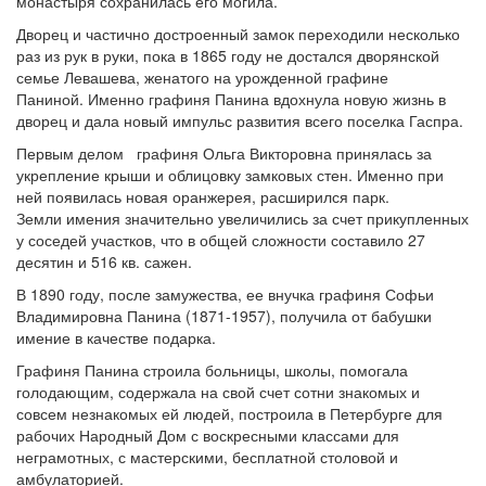
монастыря сохранилась его могила.
Дворец и частично достроенный замок переходили несколько
раз из рук в руки, пока в 1865 году не достался дворянской
семье Левашева, женатого на урожденной графине
Паниной. Именно графиня Панина вдохнула новую жизнь в
дворец и дала новый импульс развития всего поселка Гаспра.
Первым делом графиня Ольга Викторовна принялась за
укрепление крыши и облицовку замковых стен. Именно при
ней появилась новая оранжерея, расширился парк.
Земли имения значительно увеличились за счет прикупленных
у соседей участков, что в общей сложности составило 27
десятин и 516 кв. сажен.
В 1890 году, после замужества, ее внучка графиня Софьи
Владимировна Панина (1871-1957), получила от бабушки
имение в качестве подарка.
Графиня Панина строила больницы, школы, помогала
голодающим, содержала на свой счет сотни знакомых и
совсем незнакомых ей людей, построила в Петербурге для
рабочих Народный Дом с воскресными классами для
неграмотных, с мастерскими, бесплатной столовой и
амбулаторией.