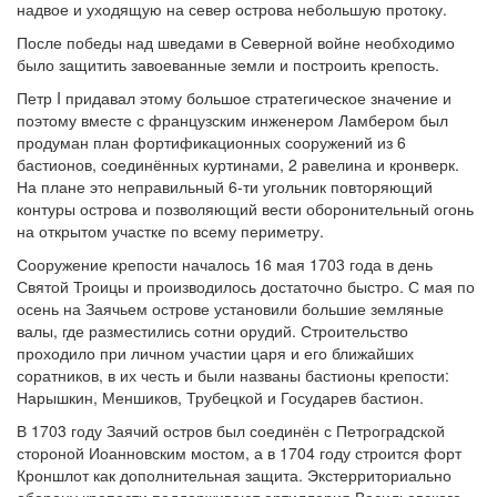
надвое и уходящую на север острова небольшую протоку.
После победы над шведами в Северной войне необходимо
было защитить завоеванные земли и построить крепость.
Петр I придавал этому большое стратегическое значение и
поэтому вместе с французским инженером Ламбером был
продуман план фортификационных сооружений из 6
бастионов, соединённых куртинами, 2 равелина и кронверк.
На плане это неправильный 6-ти угольник повторяющий
контуры острова и позволяющий вести оборонительный огонь
на открытом участке по всему периметру.
Сооружение крепости началось 16 мая 1703 года в день
Святой Троицы и производилось достаточно быстро. С мая по
осень на Заячьем острове установили большие земляные
валы, где разместились сотни орудий. Строительство
проходило при личном участии царя и его ближайших
соратников, в их честь и были названы бастионы крепости:
Нарышкин, Меншиков, Трубецкой и Государев бастион.
В 1703 году Заячий остров был соединён с Петроградской
стороной Иоанновским мостом, а в 1704 году строится форт
Кроншлот как дополнительная защита. Экстерриториально