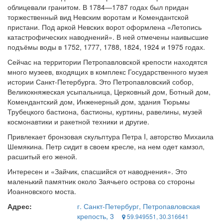
облицевали гранитом. В 1784—1787 годах был придан
торжественный вид Невским воротам и Комендантской
пристани. Под аркой Невских ворот оформлена «Летопись
катастрофических наводнений». В ней отмечены наивысшие
подъёмы воды в 1752, 1777, 1788, 1824, 1924 и 1975 годах.
Сейчас на территории Петропавловской крепости находятся
много музеев, входящих в комплекс Государственного музея
истории Санкт-Петербурга. Это Петропавловский собор,
Великокняжеская усыпальница, Церковный дом, Ботный дом,
Комендантский дом, Инженерный дом, здания Тюрьмы
Трубецкого бастиона, бастионы, куртины, равелины, музей
космонавтики и ракетной техники и другие.
Привлекает бронзовая скульптура Петра I, авторство Михаила
Шемякина. Петр сидит в своем кресле, на нем одет камзол,
расшитый его женой.
Интересен и «Зайчик, спасшийся от наводнения». Это
маленький памятник около Заячьего острова со стороны
Иоанновского моста.
Адрес:
г. Санкт-Петербург, Петропавловская
крепость, 3
59.949551, 30.316641