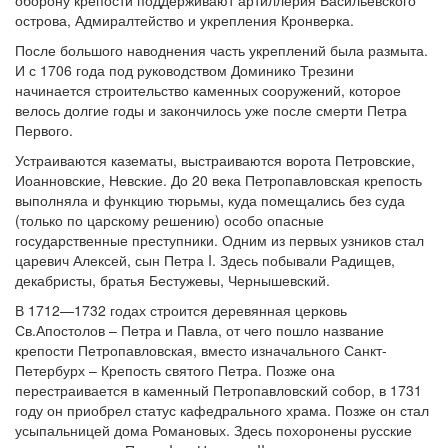
оборону крепости поддерживают артиллерия Васильевского
острова, Адмиралтейство и укрепления Кронверка.
После большого наводнения часть укреплений была размыта.
И с 1706 года под руководством Доминико Трезини
начинается строительство каменных сооружений, которое
велось долгие годы и закончилось уже после смерти Петра
Первого.
Устраиваются казематы, выстраиваются ворота Петровские,
Иоанновские, Невские. До 20 века Петропавловская крепость
выполняла и функцию тюрьмы, куда помещались без суда
(только по царскому решению) особо опасные
государственные преступники. Одним из первых узников стал
царевич Алексей, сын Петра I. Здесь побывали Радищев,
декабристы, братья Бестужевы, Чернышевский.
В 1712—1732 годах строится деревянная церковь
Св.Апостолов – Петра и Павла, от чего пошло название
крепости Петропавловская, вместо изначального Санкт-
Петербурх – Крепость святого Петра. Позже она
перестраивается в каменный Петропавловский собор, в 1731
году он приобрел статус кафедрального храма. Позже он стал
усыпальницей дома Романовых. Здесь похоронены русские