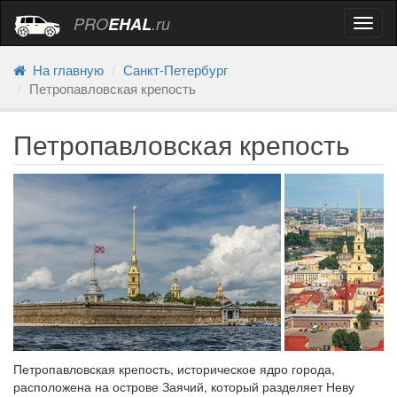
PRO
EHAL
.ru
Навиг
На главную
Санкт-Петербург
Петропавловская крепость
Петропавловская крепость
Петропавловская крепость, историческое ядро города,
расположена на острове Заячий, который разделяет Неву