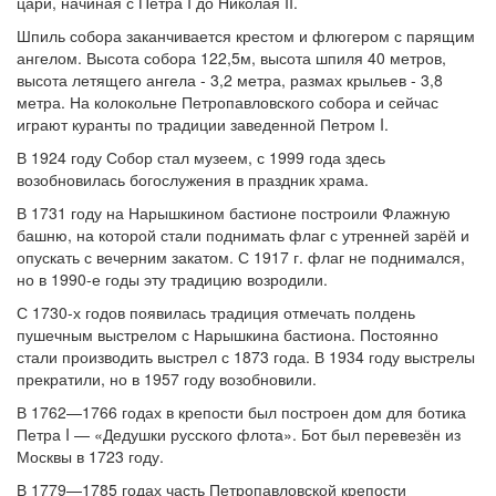
цари, начиная с Петра I до Николая II.
Шпиль собора заканчивается крестом и флюгером с парящим
ангелом. Высота собора 122,5м, высота шпиля 40 метров,
высота летящего ангела - 3,2 метра, размах крыльев - 3,8
метра. На колокольне Петропавловского собора и сейчас
играют куранты по традиции заведенной Петром I.
В 1924 году Собор стал музеем, с 1999 года здесь
возобновилась богослужения в праздник храма.
В 1731 году на Нарышкином бастионе построили Флажную
башню, на которой стали поднимать флаг с утренней зарёй и
опускать с вечерним закатом. С 1917 г. флаг не поднимался,
но в 1990-е годы эту традицию возродили.
С 1730-х годов появилась традиция отмечать полдень
пушечным выстрелом с Нарышкина бастиона. Постоянно
стали производить выстрел с 1873 года. В 1934 году выстрелы
прекратили, но в 1957 году возобновили.
В 1762—1766 годах в крепости был построен дом для ботика
Петра I — «Дедушки русского флота». Бот был перевезён из
Москвы в 1723 году.
В 1779—1785 годах часть Петропавловской крепости